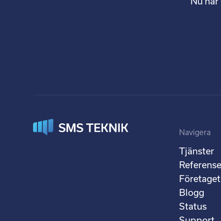
Nu har 
Navigera
Tjänster
Referense
Företaget
Blogg
Status
Support