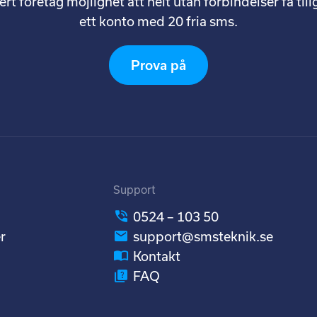
ert företag möjlighet att helt utan förbindelser få tillg
ett konto med 20 fria sms.
Prova på
Support
0524 – 103 50
r
support@smsteknik.se
Kontakt
FAQ