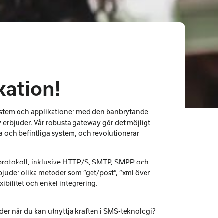
ation!
system och applikationer med den banbrytande
rbjuder. Vår robusta gateway gör det möjligt
ya och befintliga system, och revolutionerar
 protokoll, inklusive HTTP/S, SMTP, SMPP och
juder olika metoder som ”get/post”, ”xml över
exibilitet och enkel integrering.
r när du kan utnyttja kraften i SMS-teknologi?