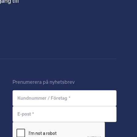
ång till
Prenumerera på nyhetsbrev