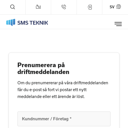
SV
Tjänster
Referenser
Prenumerera på
Företaget
driftmeddelanden
Blogg
Om du prenumererar på våra driftmeddelanden
får du e-post så fort vi postar ett nytt
Status
meddelande eller ett ärende är löst.
Support
Prova på