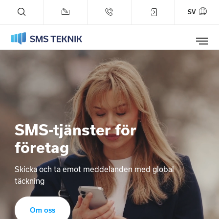
SV
Tjänster
Referenser
Företaget
SMS-tjänster för
Blogg
företag
Status
Skicka och ta emot meddelanden med global
täckning
Support
Om oss
Prova på