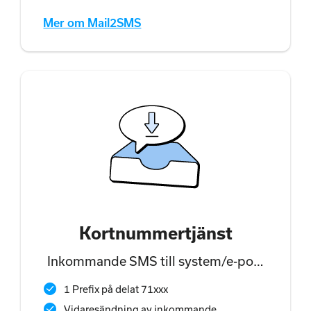
Mer om Mail2SMS
Kortnummertjänst
Inkommande SMS till system/e-post
samt webbgränsnitt
1 Prefix på delat 71xxx
Vidaresändning av inkommande