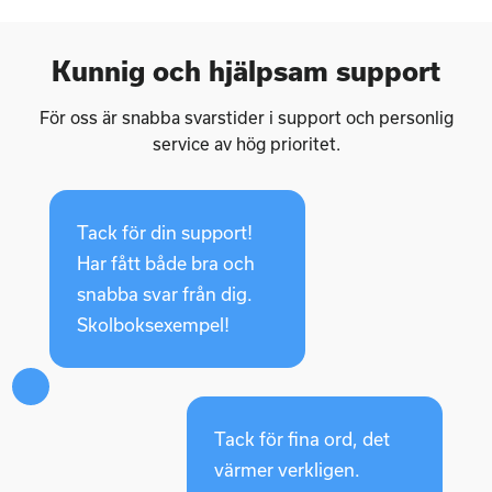
Kunnig och hjälpsam support
För oss är snabba svarstider i support och personlig
service av hög prioritet.
Tack för din support!
Har fått både bra och
snabba svar från dig.
Skolboksexempel!
Tack för fina ord, det
värmer verkligen.