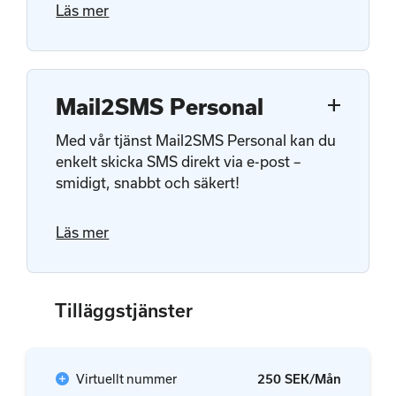
Läs mer
add
Mail2SMS Personal
Med vår tjänst Mail2SMS Personal kan du
enkelt skicka SMS direkt via e-post –
smidigt, snabbt och säkert!
Läs mer
Tilläggstjänster
add_circle
Virtuellt nummer
250 SEK/Mån