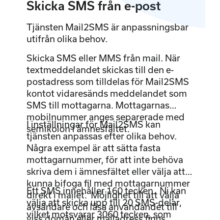
Skicka SMS från e-post
Tjänsten Mail2SMS är anpassningsbar
utifrån olika behov.
Skicka SMS eller MMS från mail. När
textmeddelandet skickas till den e-
postadress som tilldelas för Mail2SMS
kontot vidaresänds meddelandet som
SMS till mottagarna. Mottagarnas
mobilnummer anges separerade med
I inställningar för Mail2SMS kan
semikolon i ämnesfältet.
tjänsten anpassas efter olika behov.
Några exempel är att sätta fasta
mottagarnummer, för att inte behöva
skriva dem i ämnesfältet eller välja att
kunna bifoga fil med mottagarnummer
Ett SMS innehåller 160 tecken. Ni kan
direkt i mailet. Möjlighet till att välja
välja att skicka upp till 20 SMS-delar,
avsändare och låsa användandet till
vilket motsvarar 3060 tecken, som
viss domän eller mailadress finns.