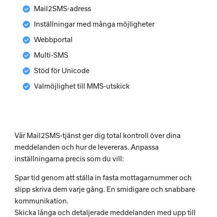
check_circle
Mail2SMS-adress
check_circle
Inställningar med många möjligheter
check_circle
Webbportal
check_circle
Multi-SMS
check_circle
Stöd för Unicode
check_circle
Valmöjlighet till MMS-utskick
Vår Mail2SMS-tjänst ger dig total kontroll över dina
meddelanden och hur de levereras. Anpassa
inställningarna precis som du vill:
Spar tid genom att ställa in fasta mottagarnummer och
slipp skriva dem varje gång. En smidigare och snabbare
kommunikation.
Skicka långa och detaljerade meddelanden med upp till