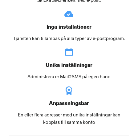
Skicka SMS enkelt med e-post.
cloud_done
Inga installationer
Tjänsten kan tillämpas på alla typer av e-postprogram.
calendar_today
Unika inställningar
Administrera er Mail2SMS på egen hand
workspace_premium
Anpassningsbar
En eller flera adresser med unika inställningar kan
kopplas till samma konto