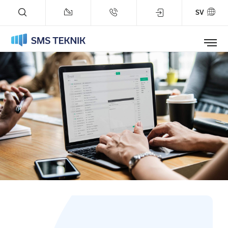
SV
Tjänster
Referenser
Företaget
Blogg
Status
Support
Prova på