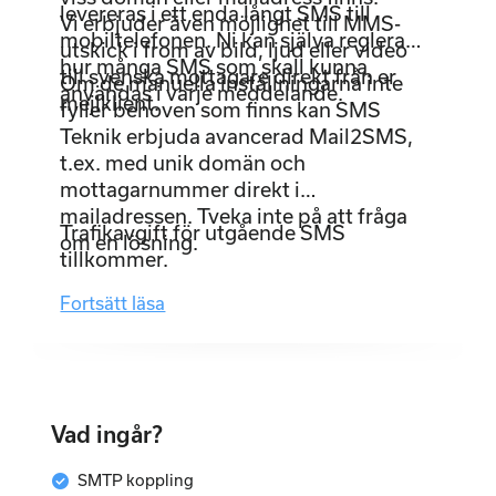
levereras i ett enda långt SMS till
Vi erbjuder även möjlighet till MMS-
mobiltelefonen. Ni kan själva reglera
utskick i from av bild, ljud eller video
hur många SMS som skall kunna
till svenska mottagare direkt från er
Om de manuella inställningarna inte
användas i varje meddelande.
mejlklient.
fyller behoven som finns kan SMS
Teknik erbjuda avancerad Mail2SMS,
t.ex. med unik domän och
mottagarnummer direkt i
mailadressen. Tveka inte på att fråga
Trafikavgift för utgående SMS
om en lösning.
tillkommer.
Fortsätt läsa
Vad ingår?
check_circle
SMTP koppling