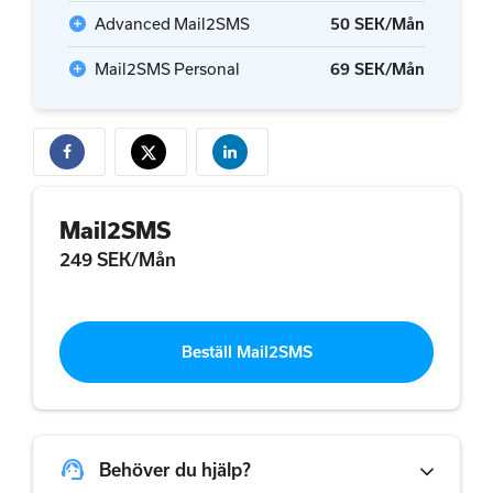
add_circle
Advanced Mail2SMS
50 SEK/Mån
add_circle
Mail2SMS Personal
69 SEK/Mån
Mail2SMS
249 SEK/Mån
Beställ Mail2SMS
support_agent
Behöver du hjälp?