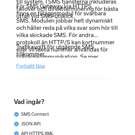
till system. I SMS tjänsterna inkluderas
För SMS Gateway via HTTPS
failover och direktterminering för bästa
finns en tilläggsmodul för svarbara
utfall vid SMS-utskick.
SMS. Modulen jobbar helt dynamiskt
och håller reda på vilka svar som hör till
vilka skickade SMS. För andra
protokoll än HTTP/S kan kortnummer
Trafikavgift för utgående SMS
eller virtuella nummer användas för
tillkommer.
tvåvägskommunikation. Se mer
information om 2-vägs SMS
här
.
Fortsätt läsa
Vad ingår?
check_circle
SMS Connect
check_circle
JSON API
check_circle
API HTTPS XML