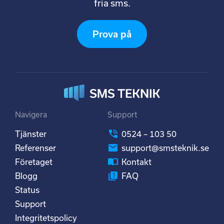
fria sms.
Prova på
Navigera
Support
Tjänster
0524 – 103 50
Referenser
support@smsteknik.se
Företaget
Kontakt
Blogg
FAQ
Status
Support
Integritetspolicy