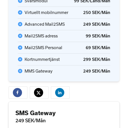
add_circle
Svarsmodul
99 SEK/Land/Mån
add_circle
Virtuellt mobilnummer
250 SEK/Mån
add_circle
Advanced Mail2SMS
249 SEK/Mån
add_circle
Mail2SMS adress
99 SEK/Mån
add_circle
Mail2SMS Personal
69 SEK/Mån
add_circle
Kortnummertjänst
299 SEK/Mån
add_circle
MMS Gateway
249 SEK/Mån
SMS Gateway
249 SEK/Mån