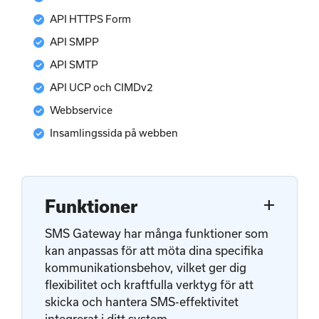
check_circle
API HTTPS Form
check_circle
API SMPP
check_circle
API SMTP
check_circle
API UCP och CIMDv2
check_circle
Webbservice
check_circle
Insamlingssida på webben
add
Funktioner
SMS Gateway har många funktioner som
kan anpassas för att möta dina specifika
kommunikationsbehov, vilket ger dig
flexibilitet och kraftfulla verktyg för att
skicka och hantera SMS-effektivitet
integrerat i ditt system.