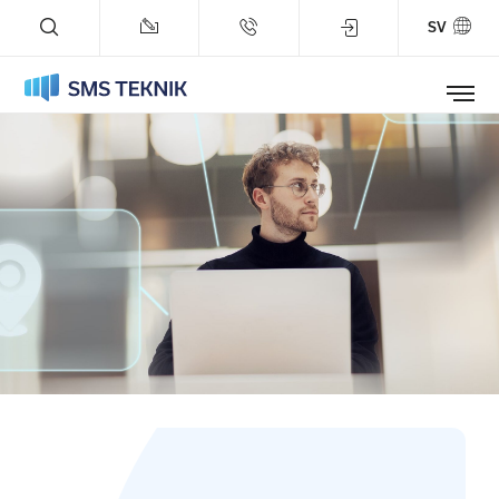
SV
Tjänster
Referenser
Företaget
Blogg
Status
Support
Prova på