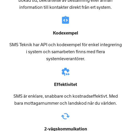
bokad tid, bekräftelse av beställning eller annan
information till kontakter direkt från ert system.
integration_instructions
Kodexempel
SMS Teknik har API och kodexempel för enkel integrering
i system och samarbeten finns med flera
systemleverantörer.
settings_timelapse
Effektivitet
SMS är enklare, snabbare och kostnadseffektivt. Med
bara mottagarnummer och landskod når du världen.
cached
2-vägskommuikation