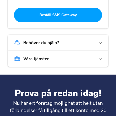
Beställ SMS Gateway
support_agent
Behöver du hjälp?
business_center
Våra tjänster
Prova på redan idag!
Nu har ert företag möjlighet att helt utan
förbindelser få tillgång till ett konto med 20